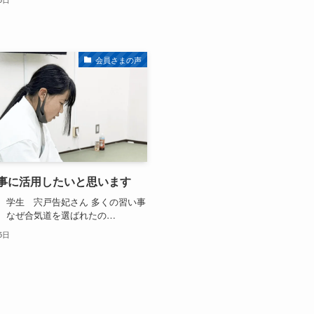
会員さまの声
事に活用したいと思います
 学生 宍戸告妃さん 多くの習い事
、なぜ合気道を選ばれたの…
5日