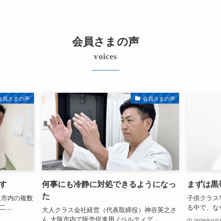
会員さまの声
voices
会員さまの声
会員さまの声
す
何事にも冷静に対処できるようになっ
まずは黒
た
阪市内の複数
子供クラス
二…
る中で、な
大人クラス会社経営（代表取締役）神谷英之さ
ん 大阪市内で販売促進用ノベルティグ…
2025年9月