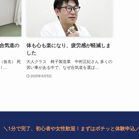
合気道の
体も心も楽になり、疲労感が軽減しま
した
（仮名） 死
大人クラス 椅子製造業 中村正紀さん 多くの
！…
習い事がある中で、なぜ合気道を選ば…
2025年9月5日
＼1分で完了、初心者や女性歓迎！まずはポチッと体験申込