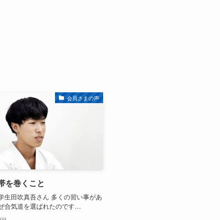
会員さまの声
帯を巻くこと
学生田吹真吾さん 多くの習い事があ
ぜ合気道を選ばれたのです…
5日