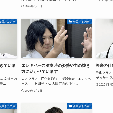
2025年9月5日
会員さまの声
会員さまの声
きていま
エレキベース演奏時の姿勢や力の抜き
将来の仕
方に活かせています
子供クラス
がある中で
ん 京都市内
大人クラス IT企業勤務 ・楽器奏者（エレキベ
美…
ース） 村田光さん 大阪市内のIT企…
2025年9月
2025年9月5日
会員さまの声
会員さまの声