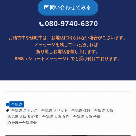
問い合わせてみる
080-9740-6370
お稽古中や移動中は、お電話に出られない場合がございます。
メッセージを残していただければ、
折り返しお電話を差し上げます。
SMS（ショートメッセージ）でも受け付けております。
合気道
合気道 ストレス
合気道 メリット
合気道 体幹
合気道 大阪
合気道 大阪 初心者
合気道 大阪 女性
合気道 大阪 子供
心身統一合氣道会