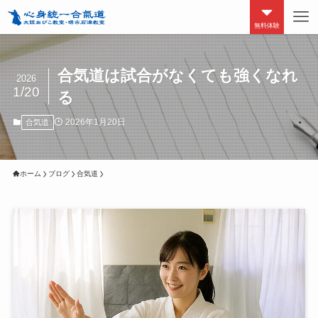
無料体験
合気道は試合がなくても強くなれ
2026
1/20
る
2026年1月20日
合気道
ホーム
ブログ
合気道